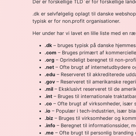
Der er forskellige TLD´er for forskellige lan
.dk er selvfølgelig oplagt til danske websho
typisk er for non.profit organisationer.
Her under har vi lavet en lille liste med en 
.dk
– bruges typisk på danske hjemmes
.com
– Bruges primært af kommerciell
.org
– Oprindeligt beregnet til non-prof
.net
– Ofte brugt af internetudbydere o
.edu
– Reserveret til akkrediterede udda
.gov
– Reserveret til amerikanske reger
.mil
– Eksklusivt reserveret til de ameri
.int
– Bruges til internationale traktatb
.co
– Ofte brugt af virksomheder, især 
.io
– Populær i tech-industrien, især bla
.biz
– Bruges til virksomheder og komme
.info
– Beregnet til informationssider, m
.me
– Ofte brugt til personlig branding