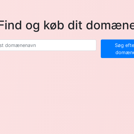
Find og køb dit domæn
Søg efte
domæn