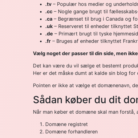
.tv
– Populær hos medier og underholdnin
.cc
– Nogle gange brugt til fællesskabs
.ca
– Begrænset til brug i Canada og f
.uk
– Reserveret til enheder tilknyttet S
.de
– Primært brugt til tyske hjemmesid
.fr
– Bruges af enheder tilknyttet Frankr
Vælg noget der passer til din side, men ikke
Det kan være du vil sælge et bestemt produkt
Her er det måske dumt at kalde sin blog for 
Pointen er ikke at vælge et domænenavn, der 
Sådan køber du dit 
Når man køber et domæne skal man forstå, at
Domæne registret
Domæne forhandleren