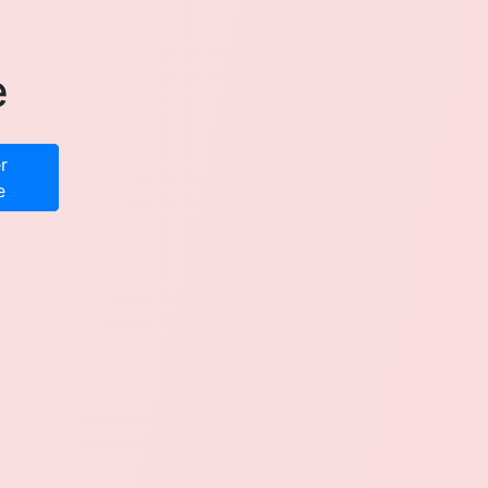
e
r
e