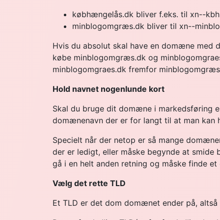
købhængelås.dk bliver f.eks. til xn--k
minblogomgræs.dk bliver til xn--minb
Hvis du absolut skal have en domæne med dan
købe minblogomgræs.dk og minblogomgraes.dk
minblogomgraes.dk fremfor minblogomgræs
Hold navnet nogenlunde kort
Skal du bruge dit domæne i markedsføring ell
domænenavn der er for langt til at man kan 
Specielt når der netop er så mange domæner,
der er ledigt, eller måske begynde at smide b
gå i en helt anden retning og måske finde e
Vælg det rette TLD
Et TLD er det dom domænet ender på, altså .