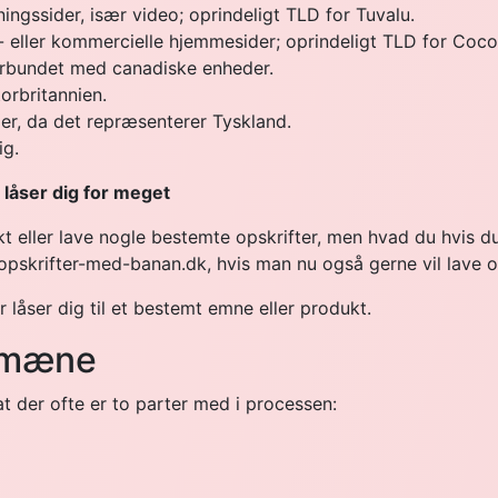
gssider, især video; oprindeligt TLD for Tuvalu.
- eller kommercielle hjemmesider; oprindeligt TLD for Coc
orbundet med canadiske enheder.
torbritannien.
er, da det repræsenterer Tyskland.
ig.
 låser dig for meget
 eller lave nogle bestemte opskrifter, men hvad du hvis du p
opskrifter-med-banan.dk, hvis man nu også gerne vil lave o
låser dig til et bestemt emne eller produkt.
domæne
 der ofte er to parter med i processen: