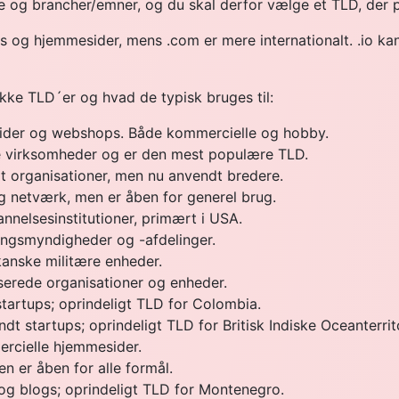
de og brancher/emner, og du skal derfor vælge et TLD, der pa
ps og hjemmesider, mens .com er mere internationalt. .io k
række TLD´er og hvad de typisk bruges til:
ider og webshops. Både kommercielle og hobby.
e virksomheder og er den mest populære TLD.
it organisationer, men nu anvendt bredere.
g netværk, men er åben for generel brug.
nnelsesinstitutioner, primært i USA.
ingsmyndigheder og -afdelinger.
kanske militære enheder.
aserede organisationer og enheder.
startups; oprindeligt TLD for Colombia.
ndt startups; oprindeligt TLD for Britisk Indiske Oceanterrit
rcielle hjemmesider.
en er åben for alle formål.
 og blogs; oprindeligt TLD for Montenegro.