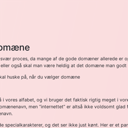
 domæne
vær proces, da mange af de gode domæner allerede er opt
 eller også skal man være heldig at det domæne man godt ku
 skal huske på, når du vælger domæne
å i vores alfabet, og vi bruger det faktisk rigtig meget i vo
domænenavn, men “internettet” er altså ikke voldsomt glad 
enavn.
 specialkarakterer, og det ser ikke just kønt. Her er et pa