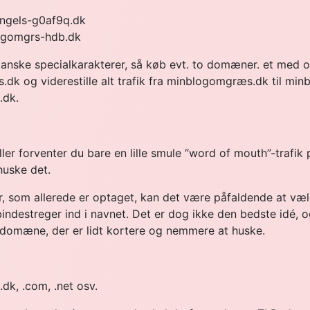
bhngels-g0af9q.dk
logomgrs-hdb.dk
ske specialkarakterer, så køb evt. to domæner. et med og
 og viderestille alt trafik fra minblogomgræs.dk til min
.dk.
er forventer du bare en lille smule “word of mouth”-trafik
huske det.
 som allerede er optaget, kan det være påfaldende at væl
indestreger ind i navnet. Det er dog ikke den bedste idé, og
t domæne, der er lidt kortere og nemmere at huske.
dk, .com, .net osv.